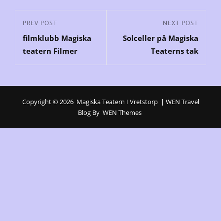
Inläggsnavigering
Previous
PREV POST
Next
NEXT POST
filmklubb Magiska
Solceller på Magiska
Post
Post
teatern Filmer
Teaterns tak
Copyright © 2026
Magiska Teatern I Vretstorp
|
WEN Travel
Blog By
WEN Themes