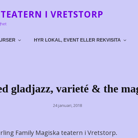
TEATERN I VRETSTORP
ghet
URSER
HYR LOKAL, EVENT ELLER REKVISITA
d gladjazz, varieté & the ma
Posted
24 januari, 2018
on
rling Family Magiska teatern i Vretstorp.